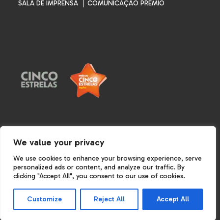
SALA DE IMPRENSA
COMUNICAÇÃO PRÉMIO
We value your privacy
TERMOS E CONDIÇÕES
POLÍTICA DE PRIVACIDADE
POLÍTICA DE COOKIES
We use cookies to enhance your browsing experience, serve
personalized ads or content, and analyze our traffic. By
clicking "Accept All", you consent to our use of cookies.
©Cinco-estrelas 2026. All Rights Reserved.
Customize
Reject All
Accept All