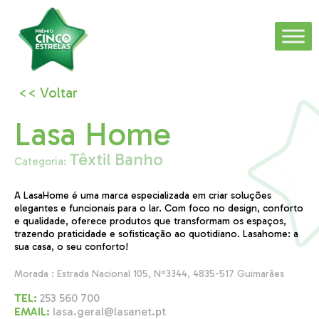
<< Voltar
Lasa Home
Têxtil Banho
Categoria:
A LasaHome é uma marca especializada em criar soluções
elegantes e funcionais para o lar. Com foco no design, conforto
e qualidade, oferece produtos que transformam os espaços,
trazendo praticidade e sofisticação ao quotidiano. Lasahome: a
sua casa, o seu conforto!
Morada : Estrada Nacional 105, Nº3344, 4835-517 Guimarães
TEL:
253 560 700
EMAIL:
lasa.geral@lasanet.pt