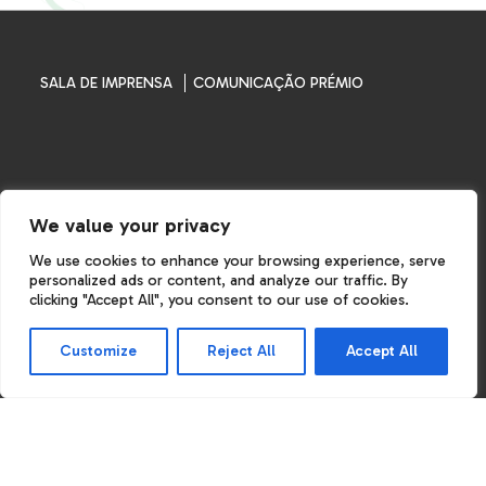
SALA DE IMPRENSA
COMUNICAÇÃO PRÉMIO
We value your privacy
We use cookies to enhance your browsing experience, serve
personalized ads or content, and analyze our traffic. By
clicking "Accept All", you consent to our use of cookies.
Customize
Reject All
Accept All
TERMOS E CONDIÇÕES
POLÍTICA DE PRIVACIDADE
POLÍTICA DE COOKIES
©Cinco-estrelas 2026. All Rights Reserved.