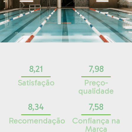
8,21
7,98
Satisfação
Preço-
qualidade
8,34
7,58
Recomendação
Confiança na
Marca