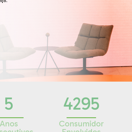
iço.
5
4295
Anos
Consumidor
secutivos
Envolvidos