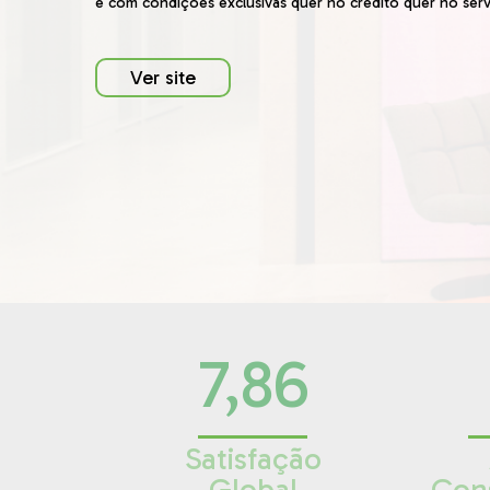
e com condições exclusivas quer no crédito quer no serv
Ver site
7,86
Satisfação
Global
Con