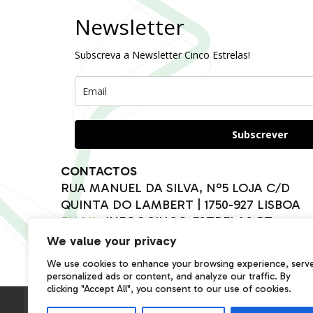
Newsletter
Subscreva a Newsletter Cinco Estrelas!
Subscrever
CONTACTOS
RUA MANUEL DA SILVA, Nº5 LOJA C/D
QUINTA DO LAMBERT | 1750-927 LISBOA
EMAIL:
INFO@CINCO-ESTRELAS.PT
TEL:
217590354
(CHAMADA PARA A REDE FIXA NA
We value your privacy
938123663
|
917229219
(CHAMADAS PARA REDE M
We use cookies to enhance your browsing experience, serv
personalized ads or content, and analyze our traffic. By
clicking "Accept All", you consent to our use of cookies.