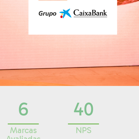
6
40
Marcas
NPS
Avaliadas