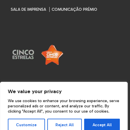
SALA DE IMPRENSA
COMUNICAÇÃO PRÉMIO
We value your privacy
TERMOS E CONDIÇÕES
POLÍTICA DE PRIVACIDADE
POLÍTICA DE COOKIES
We use cookies to enhance your browsing experience, serve
personalized ads or content, and analyze our traffic. By
clicking "Accept All", you consent to our use of cookies.
©Cinco-estrelas 2026. All Rights Reserved.
Customize
Reject All
Accept All