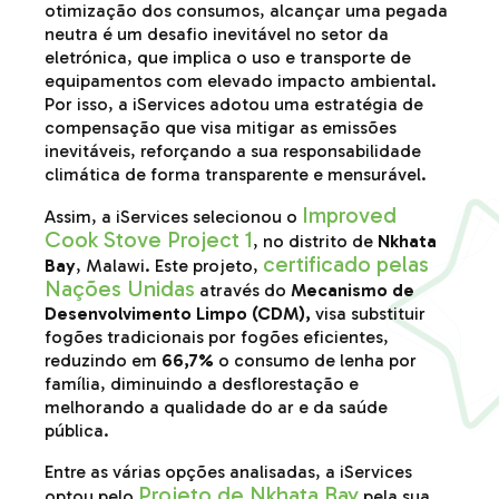
otimização dos consumos, alcançar uma pegada
neutra é um desafio inevitável no setor da
eletrónica, que implica o uso e transporte de
equipamentos com elevado impacto ambiental.
Por isso, a iServices adotou uma estratégia de
compensação que visa mitigar as emissões
inevitáveis, reforçando a sua responsabilidade
climática de forma transparente e mensurável.
Improved
Assim, a iServices selecionou o
Cook Stove Project 1
, no distrito de
Nkhata
certificado pelas
Bay
, Malawi. Este projeto,
Nações Unidas
através do
Mecanismo de
Desenvolvimento Limpo (CDM)
,
visa substituir
fogões tradicionais por fogões eficientes,
reduzindo em
66,7%
o consumo de lenha por
família, diminuindo a desflorestação e
melhorando a qualidade do ar e da saúde
pública.
Entre as várias opções analisadas, a iServices
Projeto de Nkhata Bay
optou pelo
pela sua