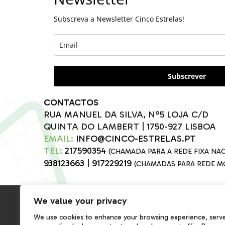
Subscreva a Newsletter Cinco Estrelas!
Subscrever
CONTACTOS
RUA MANUEL DA SILVA, Nº5 LOJA C/D
QUINTA DO LAMBERT | 1750-927 LISBOA
EMAIL:
INFO@CINCO-ESTRELAS.PT
TEL:
217590354
(CHAMADA PARA A REDE FIXA NA
938123663
|
917229219
(CHAMADAS PARA REDE M
We value your privacy
SALA DE IMPRENSA
COMUNICAÇÃO PRÉMIO
We use cookies to enhance your browsing experience, serv