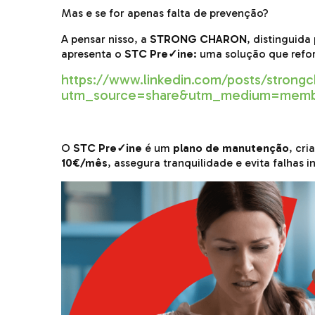
Mas e se for apenas falta de prevenção?
A pensar nisso, a
STRONG CHARON
, distinguida
apresenta o
STC Pre
✓
ine
: uma solução que refo
https://www.linkedin.com/posts/strong
utm_source=share&utm_medium=mem
O
STC Pre
✓
ine
é um
plano de manutenção
, cr
10€/mês
, assegura tranquilidade e evita falhas