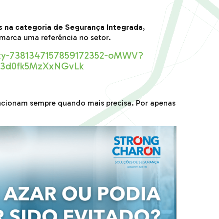
s na categoria de Segurança Integrada
,
marca uma referência no setor.
ivity-7381347157859172352-oMWV?
F3d0fk5MzXxNGvLk
uncionam sempre quando mais precisa. Por apenas