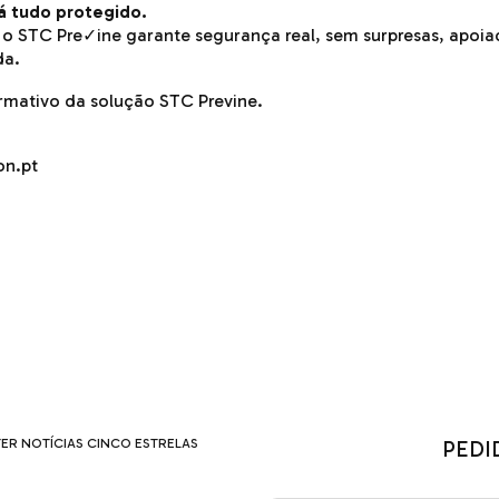
á
tudo protegido.
, o STC Pre✓ine garante segurança real, sem surpresas, apoi
da.
rmativo da solução STC Previne.
on.pt
ER NOTÍCIAS CINCO ESTRELAS
PEDI