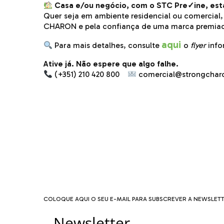
Casa e/ou negócio, com o STC Pre
✓
ine, est
Quer seja em ambiente residencial ou comercial
CHARON e pela confiança de uma marca premia
aqui
Para mais detalhes, consulte
o
flyer
info
Ative já. Não espere que algo falhe.
(+351) 210 420 800
comercial@strongchar
COLOQUE AQUI O SEU E-MAIL PARA SUBSCREVER A NEWSLETT
Newsletter