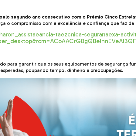
pelo segundo ano consecutivo com o Prémio Cinco Estrela
rça o compromisso com a excelência e confiança que faz da 
charon_assistaeancia-taezcnica-seguranaexa-act
ber_desktop&rcm=ACoAACrGBgQBelnnEVeAl3Q
iado para garantir que os seus equipamentos de segurança f
 inesperadas, poupando tempo, dinheiro e preocupações.